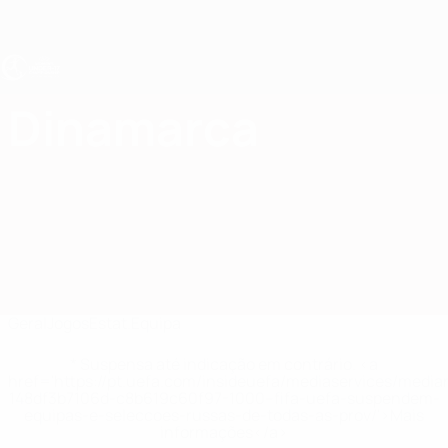
Saltar
para
o
conteúdo
principal
UEFA Sub-17 Feminino
Dinamarca
Dinamarca EURO Feminino Sub-17 2027
Geral
Jogos
Estat.
Equipa
* Suspensa até indicação em contrário. <a
href='https://pt.uefa.com/insideuefa/mediaservices/medi
148df3b7106d-c8b619c60f97-1000--fifa-uefa-suspendem-
equipas-e-seleccoes-russas-de-todas-as-prov/'>Mais
informações</a>