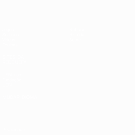
UEFA Sub-17 Feminino
Jogos
Notícias
Sorteios
História
Vídeos
Sobre
Equipas
SITES' DA
REDE UEFA
UEFA.com
Fundação
UEFA
MUDAR IDIOMA
Português
English
Français
Deutsch
Русский
Español
Italiano
Português
Privacidade