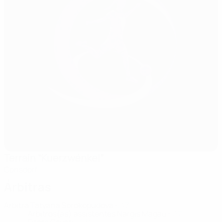
Terrain “Kuerzwénkel”
Consdorf
Árbitras
Árbitra
Tatyana Sorokopudova
KAZ
Árbitros(as) assistentes
Nargis Magau
KAZ