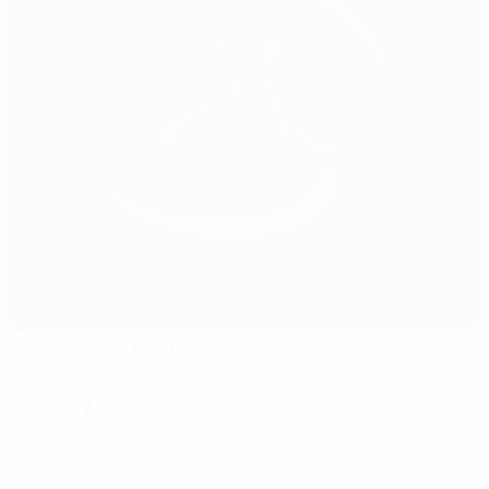
Stade Henri Luquet
Saint Germain Du Puy
17°
Sol
O relvado está suave
Árbitras