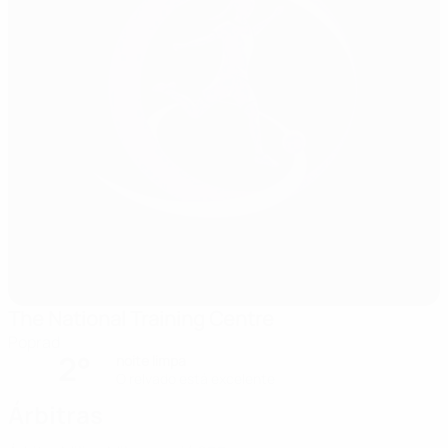
The National Training Centre
Poprad
2°
noite limpa
O relvado está excelente
Árbitras