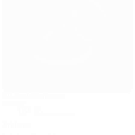
S.C. Hrvatskih vitezova
Dugopolje
15°
Sol
O relvado está seco
Árbitras