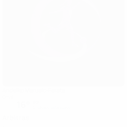
Andelko Marusic-Ferata
Omiš
16°
Sol
O relvado está suave
Árbitras