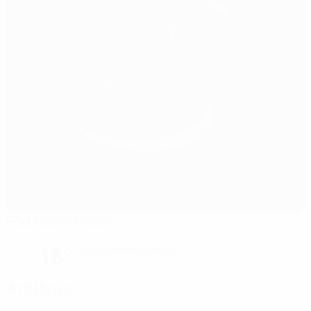
Pod Malim brdom
Budva
16°
Parcialmente nublado
O relvado está suave
Árbitras