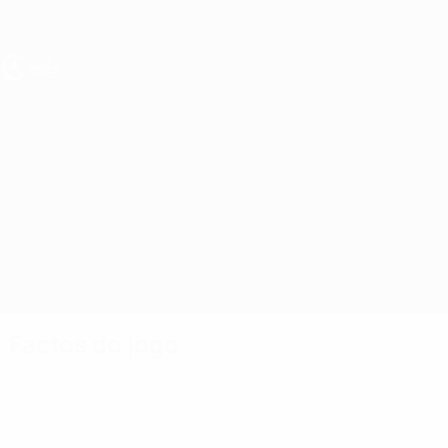
Saltar
para
o
conteúdo
principal
UEFA Sub-17 Feminino
Dinamarca vs Espanha
Geral
Actualizações
Informação do jogo
Factos do jogo