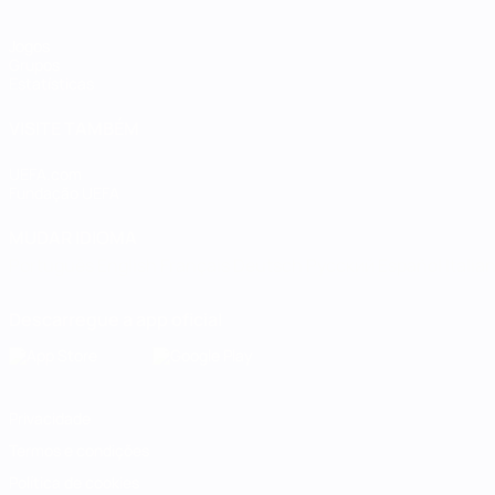
Jogos
Grupos
Estatísticas
VISITE TAMBÉM
UEFA.com
Fundação UEFA
MUDAR IDIOMA
Português
English
Français
Deutsch
Русский
Español
Italia
Descarregue a app oficial
Privacidade
Termos e condições
Política de cookies