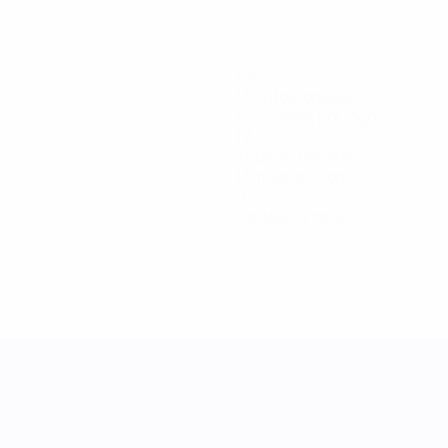
526
Minutos jogados
65,75 méd. por jogo
12
Total de remates
1,5 méd. por jogo
0
Cartões amarelos