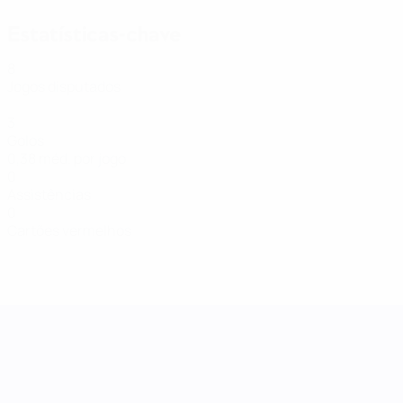
Estatísticas-chave
8
Jogos disputados
3
Golos
0,38 méd. por jogo
0
Assistências
0
Cartões vermelhos
Women's Nations League