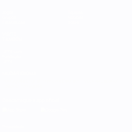
Jogos
Equipas
Grupos
Notícias
Estatísticas
Sobre
VISITE
TAMBÉM
UEFA.com
Fundação
UEFA
MUDAR IDIOMA
Português
English
Français
Deutsch
Русский
Español
Italiano
Português
Descarregue a app oficial
Privacidade