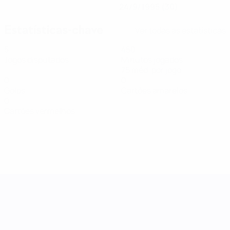
24/9/1995 (30)
Estatísticas-chave
Ver todas as estatísticas
5
450
Jogos disputados
Minutos jogados
75 méd. por jogo
0
0
Golos
Cartões amarelos
0
Cartões vermelhos
Women's Nations League