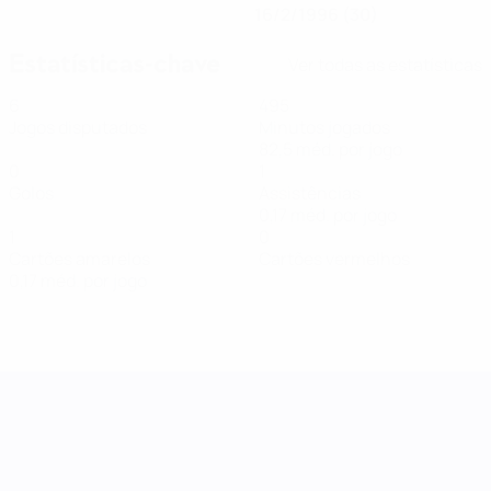
16/2/1996 (30)
Estatísticas-chave
Ver todas as estatísticas
6
495
Jogos disputados
Minutos jogados
82,5 méd. por jogo
0
1
Golos
Assistências
0,17 méd. por jogo
1
0
Cartões amarelos
Cartões vermelhos
0,17 méd. por jogo
Women's Nations League