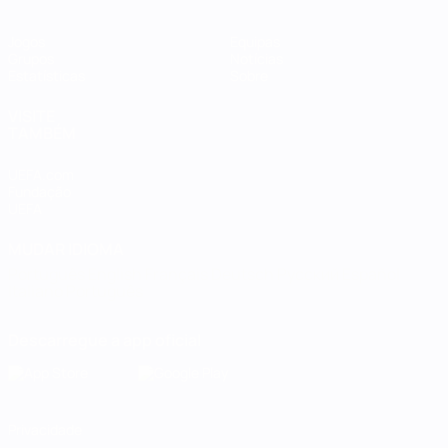
Jogos
Equipas
Grupos
Notícias
Estatísticas
Sobre
VISITE
TAMBÉM
UEFA.com
Fundação
UEFA
MUDAR IDIOMA
Português
English
Français
Deutsch
Русский
Español
Italiano
Português
Descarregue a app oficial
Privacidade