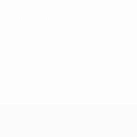
11/6/2005 (21)
Estatísticas-chave
Ver todas as estatísticas
1
1
Jogos disputados
Minutos jogados
0
0
Golos
Cartões amarelos
0
Cartões vermelhos
Women's Nations League