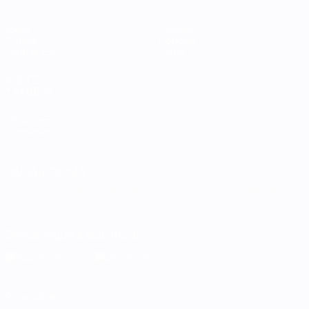
Jogos
Equipas
Grupos
Notícias
Estatísticas
Sobre
VISITE
TAMBÉM
UEFA.com
Fundação
UEFA
MUDAR IDIOMA
Português
English
Français
Deutsch
Русский
Español
Italiano
Português
Descarregue a app oficial
Privacidade