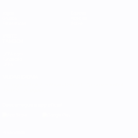
Jogos
Equipas
Grupos
Notícias
Estatísticas
Sobre
VISITE
TAMBÉM
UEFA.com
Fundação
UEFA
MUDAR IDIOMA
Português
English
Français
Deutsch
Русский
Español
Italiano
Português
Descarregue a app oficial
Privacidade