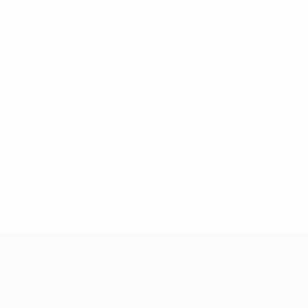
Jogos disputados
Minutos jogados
5,15 méd. por jogo
0
0
Golos
Assistências
0
0
Cartões amarelos
Cartões vermelhos
Women's Nations League