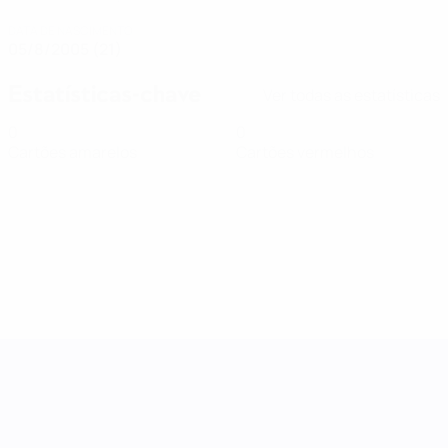
DATA DE NASCIMENTO
05/8/2005 (21)
Estatísticas-chave
Ver todas as estatísticas
0
0
Cartões amarelos
Cartões vermelhos
Women's Nations League