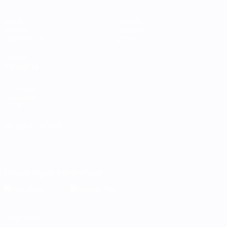
Jogos
Equipas
Grupos
Notícias
Estatísticas
Sobre
VISITE
TAMBÉM
UEFA.com
Fundação
UEFA
MUDAR IDIOMA
Português
English
Français
Deutsch
Русский
Español
Italiano
Português
Descarregue a app oficial
Privacidade