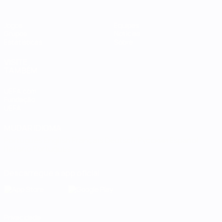
Jogos
Equipas
Grupos
Notícias
Estatísticas
Sobre
VISITE
TAMBÉM
UEFA.com
Fundação
UEFA
MUDAR IDIOMA
Português
English
Français
Deutsch
Русский
Español
Italiano
Português
Descarregue a app oficial
Privacidade