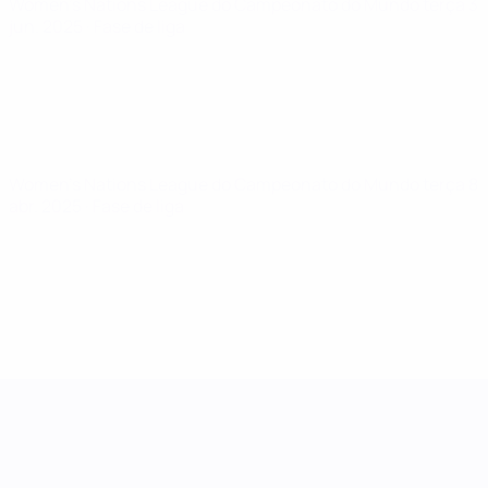
Women's Nations League do Campeonato do Mundo
terça 3
jun. 2025
· Fase de liga
Women's Nations League do Campeonato do Mundo
terça 8
abr. 2025
· Fase de liga
Women's Nations League