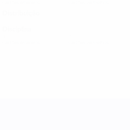
Cartões amarelos
Cartões vermelhos
Distribuição
Disciplina
0
0
Cartões amarelos
Cartões vermelhos
Women's Nations League