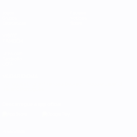
Jogos
Equipas
Grupos
Notícias
Estatísticas
Sobre
VISITE
TAMBÉM
UEFA.com
Fundação
UEFA
MUDAR IDIOMA
Português
English
Français
Deutsch
Русский
Español
Italiano
Português
Descarregue a app oficial
Privacidade