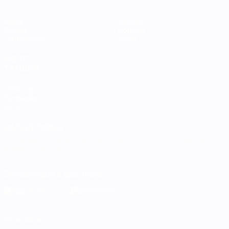
Jogos
Equipas
Grupos
Notícias
Estatísticas
Sobre
VISITE
TAMBÉM
UEFA.com
Fundação
UEFA
MUDAR IDIOMA
Português
English
Français
Deutsch
Русский
Español
Italiano
Português
Descarregue a app oficial
Privacidade