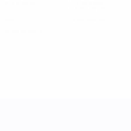
Jogos disputados
Minutos jogados
14,5 méd. por jogo
0
0
Golos
Cartões amarelos
0
Cartões vermelhos
Women's Nations League