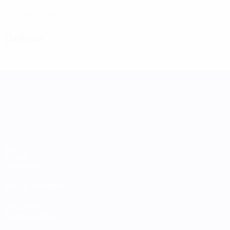
1
Cartões amarelos
Defesa
Women's Nations League
Jogos
Grupos
Estatísticas
VISITE TAMBÉM
UEFA.com
Fundação UEFA