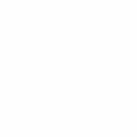
Jogos disputados
1
Golos
0,17 méd. por jogo
0
Cartões amarelos
Distribuição
Ataque
Disciplina