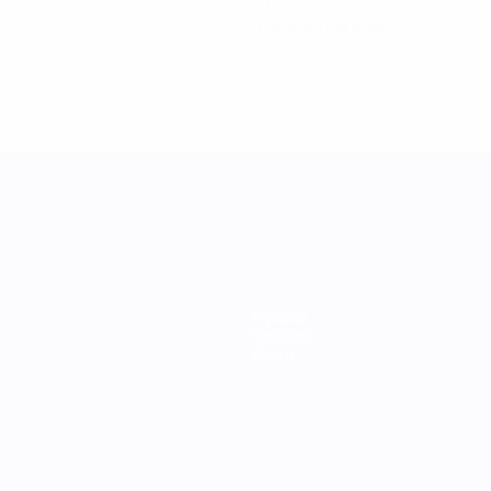
0
Cartões vermelhos
Equipas
Notícias
Sobre