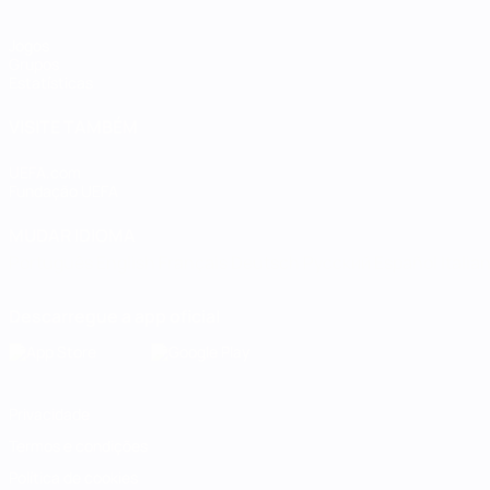
Jogos
Grupos
Estatísticas
VISITE TAMBÉM
UEFA.com
Fundação UEFA
MUDAR IDIOMA
Português
English
Français
Deutsch
Русский
Español
Italia
Descarregue a app oficial
Privacidade
Termos e condições
Política de cookies