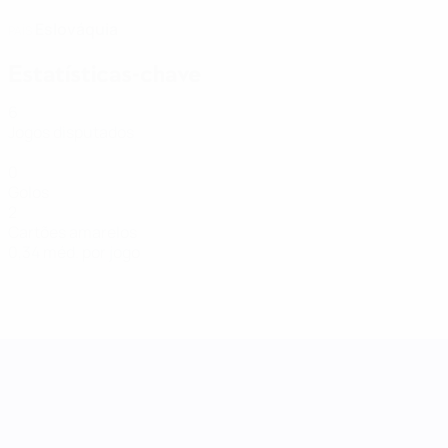
Eslováquia
PAÍS
Estatísticas-chave
6
Jogos disputados
0
Golos
2
Cartões amarelos
0,34 méd. por jogo
Women's Nations League