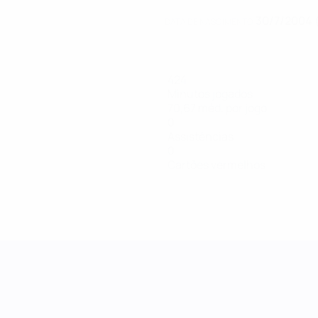
30/7/2004 
DATA DE NASCIMENTO
424
Minutos jogados
70,67 méd. por jogo
0
Assistências
0
Cartões vermelhos