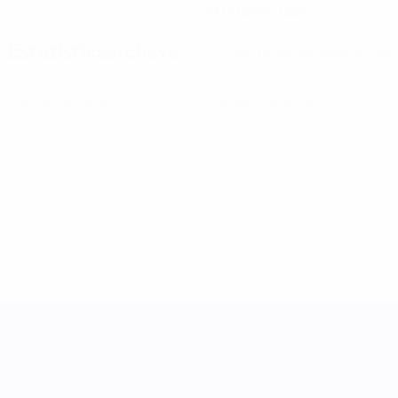
31/3/2004 (22)
Estatísticas-chave
Ver todas as estatísticas
0
0
Cartões amarelos
Cartões vermelhos
Women's Nations League