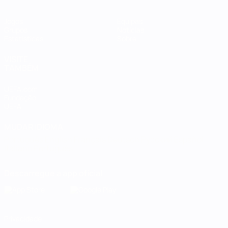
Jogos
Equipas
Grupos
Notícias
Estatísticas
Sobre
VISITE
TAMBÉM
UEFA.com
Fundação
UEFA
MUDAR IDIOMA
Português
English
Français
Deutsch
Русский
Español
Italiano
Português
Descarregue a app oficial
Privacidade