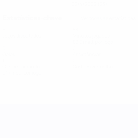
02/4/2003 (23)
Estatísticas-chave
Ver todas as estatísticas
6
531
Jogos disputados
Minutos jogados
88,5 méd. por jogo
0
0
Golos
Assistências
1
0
Cartões amarelos
Cartões vermelhos
0,17 méd. por jogo
Women's Nations League