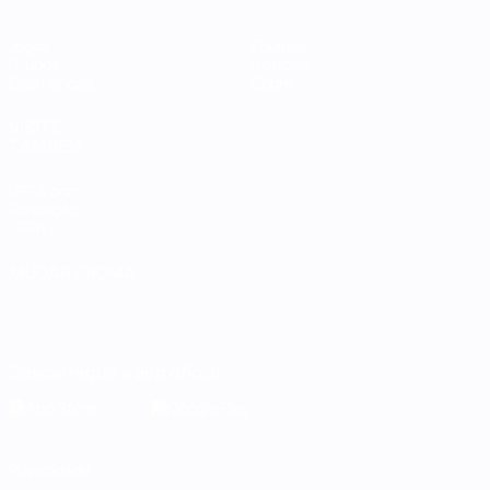
Jogos
Equipas
Grupos
Notícias
Estatísticas
Sobre
VISITE
TAMBÉM
UEFA.com
Fundação
UEFA
MUDAR IDIOMA
Português
English
Français
Deutsch
Русский
Español
Italiano
Português
Descarregue a app oficial
Privacidade