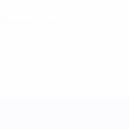
19/11/2001 (24)
DATA DE NASCIMENTO
Estatísticas-chave
0
Cartões amarelos
Women's Nations League