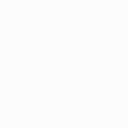
Jogos
Grupos
Estatísticas
VISITE TAMBÉM
UEFA.com
Fundação UEFA
MUDAR IDIOMA
Português
English
Français
Deutsch
Русский
Español
Italia
Descarregue a app oficial
Privacidade
Termos e condições
Política de cookies