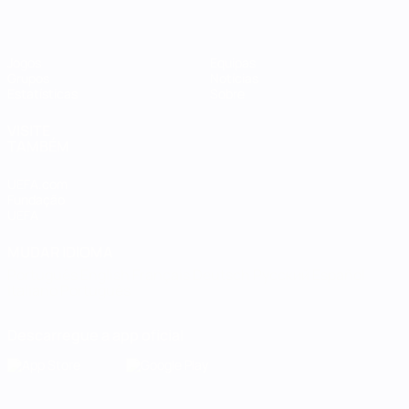
Jogos
Equipas
Grupos
Notícias
Estatísticas
Sobre
VISITE
TAMBÉM
UEFA.com
Fundação
UEFA
MUDAR IDIOMA
Português
English
Français
Deutsch
Русский
Español
Italiano
Português
Descarregue a app oficial