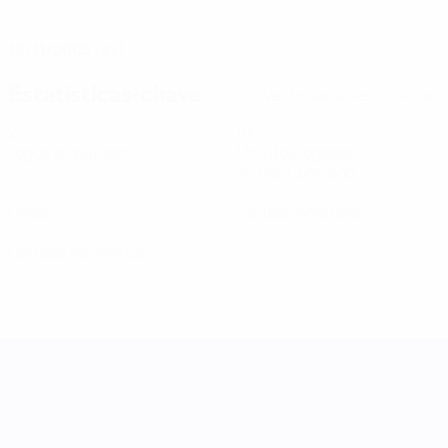
DATA DE NASCIMENTO
19/11/2003 (22)
Estatísticas-chave
Ver todas as estatísticas
2
180
Jogos disputados
Minutos jogados
30 méd. por jogo
0
0
Golos
Cartões amarelos
0
Cartões vermelhos
Women's Nations League