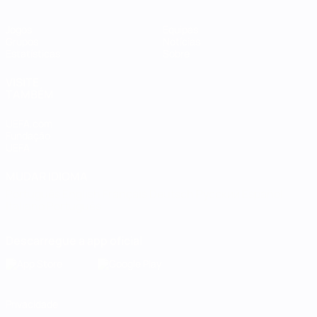
Jogos
Equipas
Grupos
Notícias
Estatísticas
Sobre
VISITE
TAMBÉM
UEFA.com
Fundação
UEFA
MUDAR IDIOMA
Português
English
Français
Deutsch
Русский
Español
Italiano
Português
Descarregue a app oficial
Privacidade