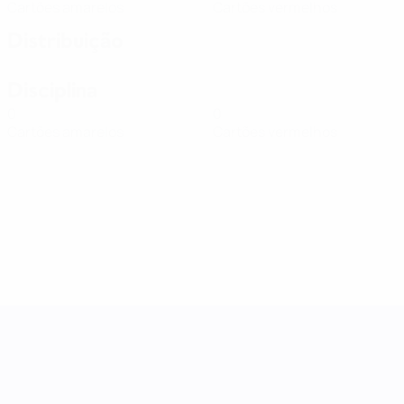
Cartões amarelos
Cartões vermelhos
Distribuição
Disciplina
0
0
Cartões amarelos
Cartões vermelhos
Women's Nations League