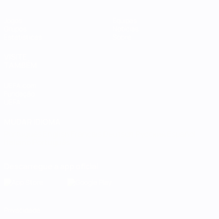
Jogos
Equipas
Grupos
Notícias
Estatísticas
Sobre
VISITE
TAMBÉM
UEFA.com
Fundação
UEFA
MUDAR IDIOMA
Português
English
Français
Deutsch
Русский
Español
Italiano
Português
Descarregue a app oficial
Privacidade