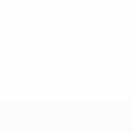
Jogos disputados
Minutos jogados
42 méd. por jogo
0
1
Golos
Assistências
0,13 méd. por jogo
1
0
Cartões amarelos
Cartões vermelhos
0,13 méd. por jogo
Women's Nations League