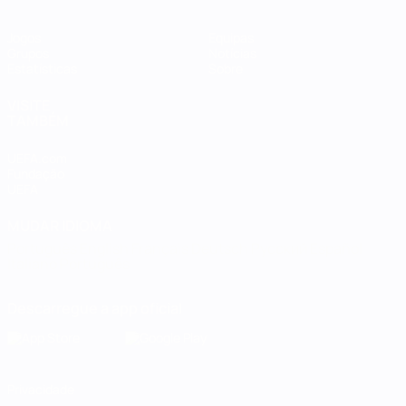
Jogos
Equipas
Grupos
Notícias
Estatísticas
Sobre
VISITE
TAMBÉM
UEFA.com
Fundação
UEFA
MUDAR IDIOMA
Português
English
Français
Deutsch
Русский
Español
Italiano
Português
Descarregue a app oficial
Privacidade