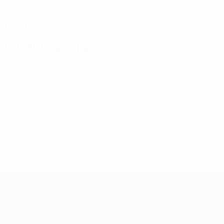
DATA DE NASCIMENTO
10/2/1994 (32)
Estatísticas-chave
Ver todas as estatísticas
4
315
Jogos disputados
Minutos jogados
78,75 méd. por jogo
0
1
Golos
Assistências
0,25 méd. por jogo
0
0
Cartões amarelos
Cartões vermelhos
Women's Nations League