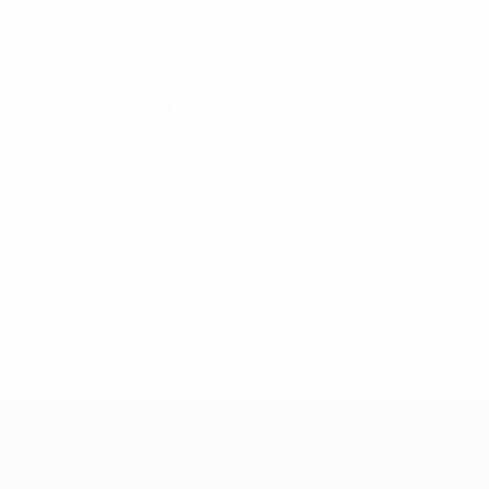
DATA DE NASCIMENTO
19/4/2001 (25)
Estatísticas-chave
Ver todas as estatísticas
6
327
Jogos disputados
Minutos jogados
54,5 méd. por jogo
1
4
Golos
Total de remates
0,17 méd. por jogo
0,67 méd. por jogo
1
0
Assistências
Cartões amarelos
0,17 méd. por jogo
0
Cartões vermelhos
Women's Nations League