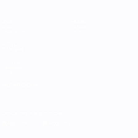
Jogos
Equipas
Grupos
Notícias
Estatísticas
Sobre
VISITE
TAMBÉM
UEFA.com
Fundação
UEFA
MUDAR IDIOMA
Português
English
Français
Deutsch
Русский
Español
Italiano
Português
Descarregue a app oficial