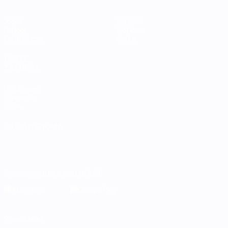
Jogos
Equipas
Grupos
Notícias
Estatísticas
Sobre
VISITE
TAMBÉM
UEFA.com
Fundação
UEFA
MUDAR IDIOMA
Português
English
Français
Deutsch
Русский
Español
Italiano
Português
Descarregue a app oficial
Privacidade