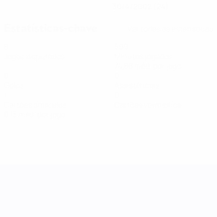
30/4/2002 (24)
Estatísticas-chave
Ver todas as estatísticas
8
599
Jogos disputados
Minutos jogados
74,88 méd. por jogo
0
0
Golos
Assistências
1
0
Cartões amarelos
Cartões vermelhos
0,13 méd. por jogo
Women's Nations League