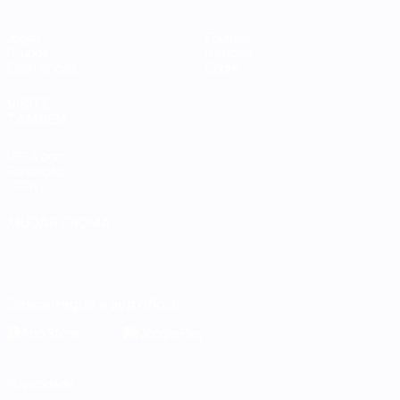
Jogos
Equipas
Grupos
Notícias
Estatísticas
Sobre
VISITE
TAMBÉM
UEFA.com
Fundação
UEFA
MUDAR IDIOMA
Português
English
Français
Deutsch
Русский
Español
Italiano
Português
Descarregue a app oficial
Privacidade