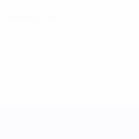
24/2/2002 (24)
Estatísticas-chave
Ver todas as estatísticas
0
0
Cartões amarelos
Cartões vermelhos
Women's Nations League