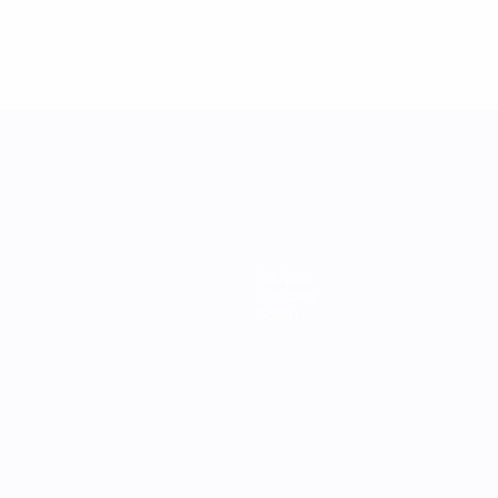
Equipas
Notícias
Sobre
no
Português