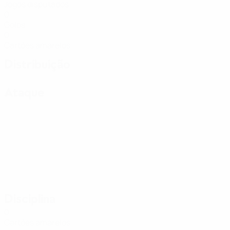
Jogos disputados
0
Golos
0
Cartões amarelos
Distribuição
Ataque
Disciplina
0
Cartões amarelos