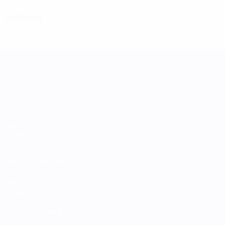
Defesa
Women's Nations League
Jogos
Grupos
Estatísticas
VISITE TAMBÉM
UEFA.com
Fundação UEFA
MUDAR IDIOMA
Português
English
Français
Deutsch
Русский
Español
Italia