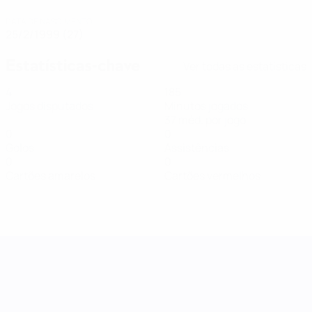
DATA DE NASCIMENTO
25/2/1999 (27)
Estatísticas-chave
Ver todas as estatísticas
4
185
Jogos disputados
Minutos jogados
37 méd. por jogo
0
0
Golos
Assistências
0
0
Cartões amarelos
Cartões vermelhos
Women's Nations League