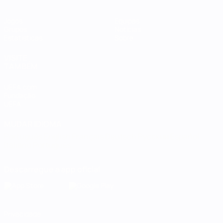
Jogos
Equipas
Grupos
Notícias
Estatísticas
Sobre
VISITE
TAMBÉM
UEFA.com
Fundação
UEFA
MUDAR IDIOMA
Português
English
Français
Deutsch
Русский
Español
Italiano
Português
Descarregue a app oficial
Privacidade