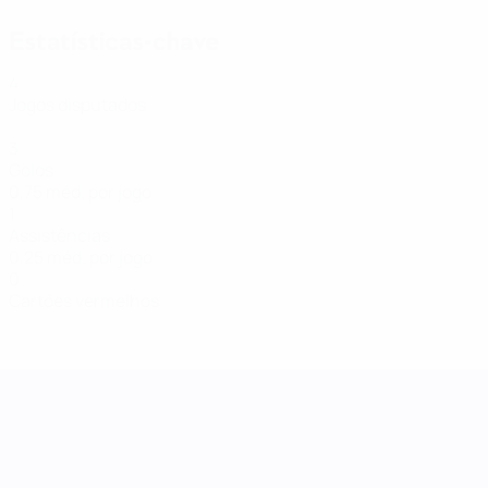
Estatísticas-chave
4
Jogos disputados
3
Golos
0,75 méd. por jogo
1
Assistências
0,25 méd. por jogo
0
Cartões vermelhos
Women's Nations League