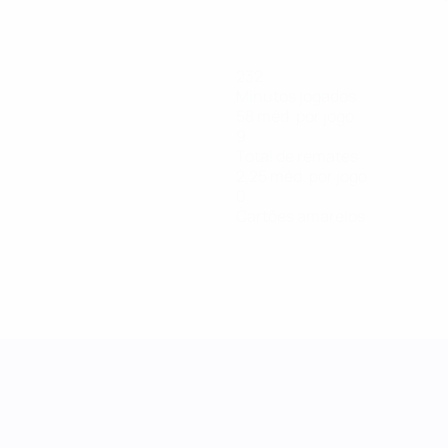
232
Minutos jogados
58 méd. por jogo
9
Total de remates
2,25 méd. por jogo
0
Cartões amarelos