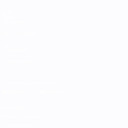
Jogos
Grupos
Estatísticas
VISITE TAMBÉM
UEFA.com
Fundação UEFA
MUDAR IDIOMA
Português
English
Français
Deutsch
Русский
Español
Italia
Descarregue a app oficial
Privacidade
Termos e condições
Política de cookies