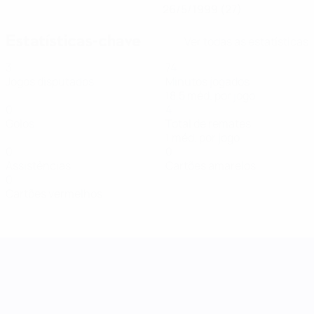
26/5/1999 (27)
Estatísticas-chave
Ver todas as estatísticas
3
74
Jogos disputados
Minutos jogados
18,5 méd. por jogo
0
4
Golos
Total de remates
1 méd. por jogo
0
0
Assistências
Cartões amarelos
0
Cartões vermelhos
Women's Nations League