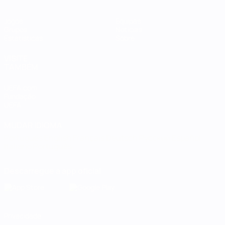
Jogos
Equipas
Grupos
Notícias
Estatísticas
Sobre
VISITE
TAMBÉM
UEFA.com
Fundação
UEFA
MUDAR IDIOMA
Português
English
Français
Deutsch
Русский
Español
Italiano
Português
Descarregue a app oficial
Privacidade