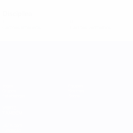
Disciplina
1
0
Cartões amarelos
Cartões vermelhos
Women's Nations League
Jogos
Equipas
Grupos
Notícias
Estatísticas
Sobre
VISITE
TAMBÉM
UEFA.com
Fundação