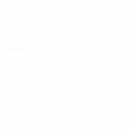
Jogos disputados
Minutos jogados
77,5 méd. por jogo
0
1
Golos
Cartões amarelos
0,25 méd. por jogo
0
Cartões vermelhos
Defesa
Distribuição
Ataque