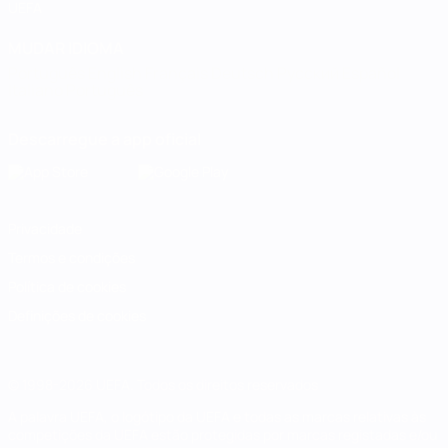
UEFA
MUDAR IDIOMA
Português
English
Français
Deutsch
Русский
Español
Italiano
Português
Descarregue a app oficial
Privacidade
Termos e condições
Política de cookies
Definições de cookies
© 1998-2026 UEFA. Todos os direitos reservados
A palavra UEFA, o logótipo da UEFA e todas as marcas relativas às
competições da UEFA estão protegidas por marcas registadas e/ou