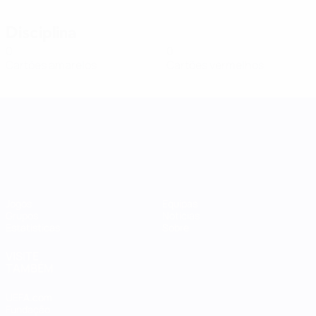
Disciplina
0
0
Cartões amarelos
Cartões vermelhos
Women's Nations League
Jogos
Equipas
Grupos
Notícias
Estatísticas
Sobre
VISITE
TAMBÉM
UEFA.com
Fundação