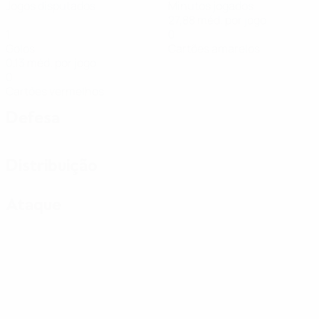
Jogos disputados
Minutos jogados
27,88 méd. por jogo
1
0
Golos
Cartões amarelos
0,13 méd. por jogo
0
Cartões vermelhos
Defesa
Distribuição
Ataque