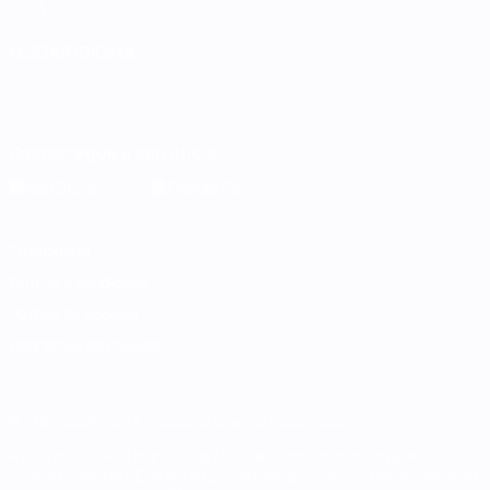
UEFA
MUDAR IDIOMA
Português
English
Français
Deutsch
Русский
Español
Italiano
Português
Descarregue a app oficial
Privacidade
Termos e condições
Política de cookies
Definições de cookies
© 1998-2026 UEFA. Todos os direitos reservados
A palavra UEFA, o logótipo da UEFA e todas as marcas relativas às
competições da UEFA estão protegidas por marcas registadas e/ou