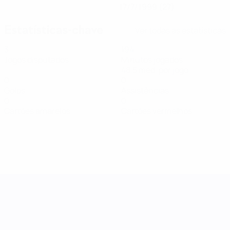
17/7/1999 (27)
Estatísticas-chave
Ver todas as estatísticas
3
194
Jogos disputados
Minutos jogados
48,5 méd. por jogo
0
0
Golos
Assistências
0
0
Cartões amarelos
Cartões vermelhos
Women's Nations League