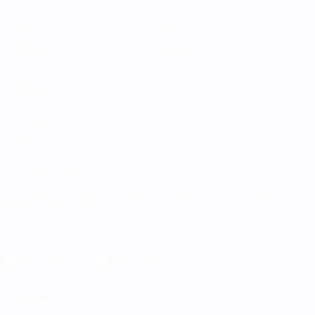
Jogos
Equipas
Grupos
Notícias
Estatísticas
Sobre
VISITE
TAMBÉM
UEFA.com
Fundação
UEFA
MUDAR IDIOMA
Português
English
Français
Deutsch
Русский
Español
Italiano
Português
Descarregue a app oficial
Privacidade