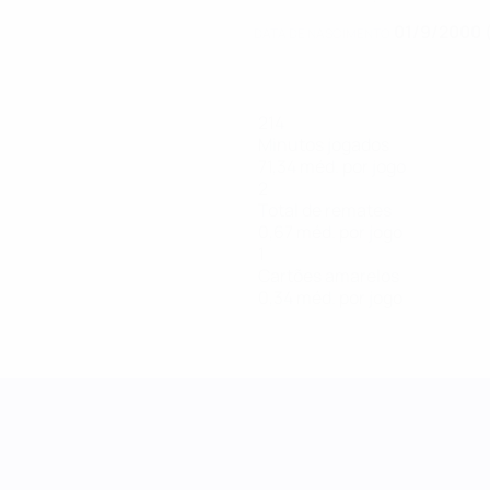
01/9/2000 
DATA DE NASCIMENTO
214
Minutos jogados
71,34 méd. por jogo
2
Total de remates
0,67 méd. por jogo
1
Cartões amarelos
0,34 méd. por jogo