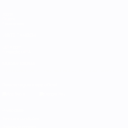
Jogos
Grupos
Estatísticas
VISITE TAMBÉM
UEFA.com
Fundação UEFA
MUDAR IDIOMA
Português
English
Français
Deutsch
Русский
Español
Italia
Descarregue a app oficial
Privacidade
Termos e condições
Política de cookies