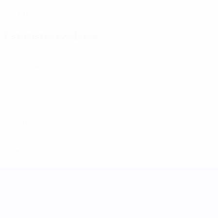
Estónia
PAÍS
Estatísticas-chave
3
Jogos disputados
0
Golos
0
Assistências
0
Cartões vermelhos
Women's Nations League