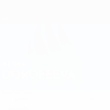
Saltar
para
o
Nations League e Women's EURO
Obtenha
conteúdo
Resultados em directo e estatísticas
principal
Women's Nations League
ALINA
Alina Dorofeeva Estatísticas 2027
DOROFEEVA
Azerbaijão
Geral
Estat.
Jogos
Defesa
18
POSIÇÃO
NÚMERO NA SELECÇÃO
Azerbaijão
PAÍS
DATA DE NASCIMENTO