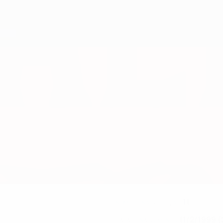
11
NÚMERO NA SELECÇÃO
11/2/1999 (
DATA DE NASCIMENTO