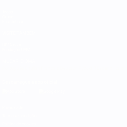
Jogos
Grupos
Estatísticas
VISITE TAMBÉM
UEFA.com
Fundação UEFA
MUDAR IDIOMA
Português
English
Français
Deutsch
Русский
Español
Italia
Descarregue a app oficial
Privacidade
Termos e condições
Política de cookies