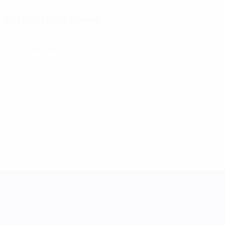
Estatísticas-chave
6
Jogos disputados
1
Golos
0,17 méd. por jogo
0
Cartões amarelos
Women's Nations League