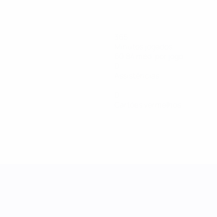
365
Minutos jogados
60,84 méd. por jogo
0
Assistências
0
Cartões vermelhos