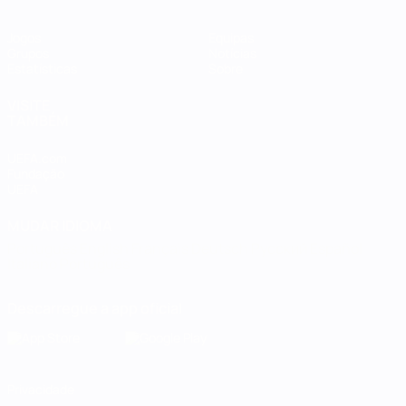
Jogos
Equipas
Grupos
Notícias
Estatísticas
Sobre
VISITE
TAMBÉM
UEFA.com
Fundação
UEFA
MUDAR IDIOMA
Português
English
Français
Deutsch
Русский
Español
Italiano
Português
Descarregue a app oficial
Privacidade