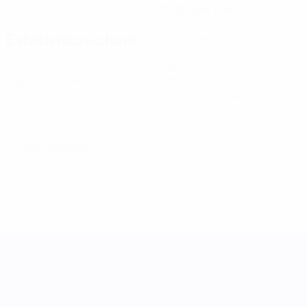
17/3/1998 (28)
Estatísticas-chave
Ver todas as estatísticas
2
180
Jogos disputados
Minutos jogados
30 méd. por jogo
0
0
Golos
Cartões amarelos
0
Cartões vermelhos
Women's Nations League