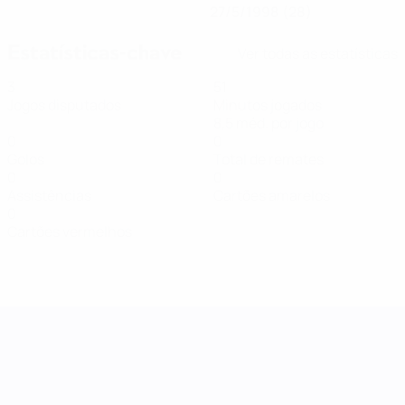
27/5/1998 (28)
Estatísticas-chave
Ver todas as estatísticas
3
51
Jogos disputados
Minutos jogados
8,5 méd. por jogo
0
0
Golos
Total de remates
0
0
Assistências
Cartões amarelos
0
Cartões vermelhos
Women's Nations League