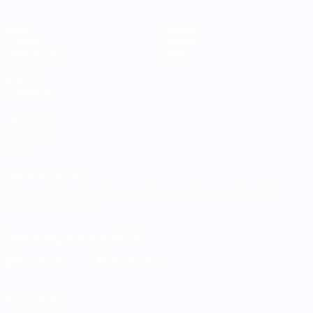
Jogos
Equipas
Grupos
Notícias
Estatísticas
Sobre
VISITE
TAMBÉM
UEFA.com
Fundação
UEFA
MUDAR IDIOMA
Português
English
Français
Deutsch
Русский
Español
Italiano
Português
Descarregue a app oficial
Privacidade