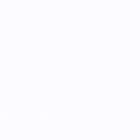
Jogos
Equipas
Grupos
Notícias
Estatísticas
Sobre
VISITE
TAMBÉM
UEFA.com
Fundação
UEFA
MUDAR IDIOMA
Português
English
Français
Deutsch
Русский
Español
Italiano
Português
Descarregue a app oficial
Privacidade