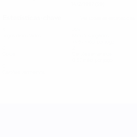
14/2/1997 (29)
Estatísticas-chave
Ver todas as estatísticas
3
224
Jogos disputados
Minutos jogados
74,67 méd. por jogo
0
2
Golos
Cartões amarelos
0,67 méd. por jogo
0
Cartões vermelhos
Women's Nations League