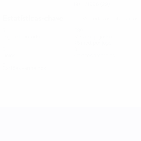
19/11/1996 (29)
Estatísticas-chave
Ver todas as estatísticas
5
380
Jogos disputados
Minutos jogados
76 méd. por jogo
0
0
Golos
Cartões amarelos
0
Cartões vermelhos
Women's Nations League