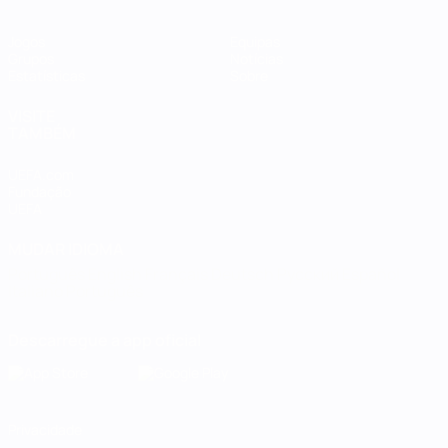
Jogos
Equipas
Grupos
Notícias
Estatísticas
Sobre
VISITE
TAMBÉM
UEFA.com
Fundação
UEFA
MUDAR IDIOMA
Português
English
Français
Deutsch
Русский
Español
Italiano
Português
Descarregue a app oficial
Privacidade