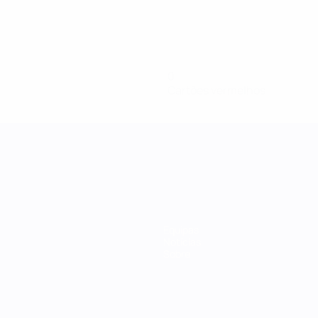
0
Cartões vermelhos
Equipas
Notícias
Sobre