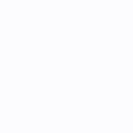
no
Português
ompetições da UEFA estão protegidas por marcas registadas e/ou direi
lica o seu acordo com os Termos e Condições, e com a Política de Priva