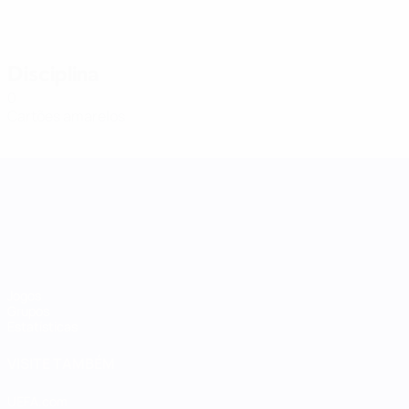
Disciplina
0
Cartões amarelos
Women's Nations League
Jogos
Grupos
Estatísticas
VISITE TAMBÉM
UEFA.com