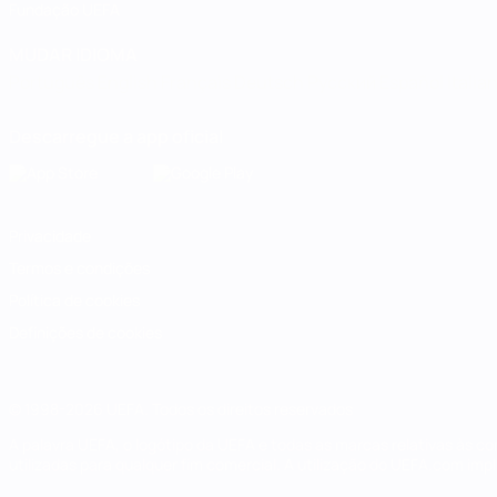
Fundação UEFA
MUDAR IDIOMA
Português
English
Français
Deutsch
Русский
Español
Italia
Descarregue a app oficial
Privacidade
Termos e condições
Política de cookies
Definições de cookies
© 1998-2026 UEFA. Todos os direitos reservados
A palavra UEFA, o logótipo da UEFA e todas as marcas relativas às c
utilizadas para qualquer fim comercial. A utilização do UEFA.com imp