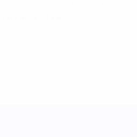
19/6/1996 (30)
Estatísticas-chave
Ver todas as estatísticas
8
720
Jogos disputados
Minutos jogados
90 méd. por jogo
0
0
Golos
Total de remates
0
0
Assistências
Cartões amarelos
0
Cartões vermelhos
Women's Nations League