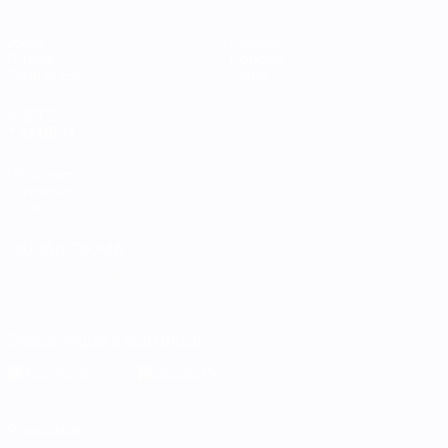
Jogos
Equipas
Grupos
Notícias
Estatísticas
Sobre
VISITE
TAMBÉM
UEFA.com
Fundação
UEFA
MUDAR IDIOMA
Português
English
Français
Deutsch
Русский
Español
Italiano
Português
Descarregue a app oficial
Privacidade