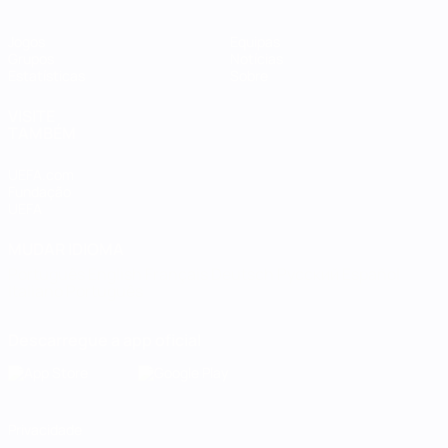
Jogos
Equipas
Grupos
Notícias
Estatísticas
Sobre
VISITE
TAMBÉM
UEFA.com
Fundação
UEFA
MUDAR IDIOMA
Português
English
Français
Deutsch
Русский
Español
Italiano
Português
Descarregue a app oficial
Privacidade