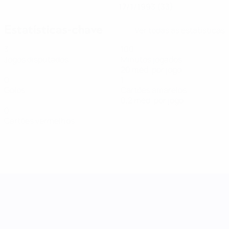
17/1/1993 (33)
Estatísticas-chave
Ver todas as estatísticas
3
100
Jogos disputados
Minutos jogados
20 méd. por jogo
0
1
Golos
Cartões amarelos
0,2 méd. por jogo
0
Cartões vermelhos
Women's Nations League