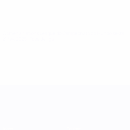
Women's Nations League do Campeonato do Mundo
sexta
21 fev. 2025
· Fase de liga
Women's Nations League
Jogos
Equipas