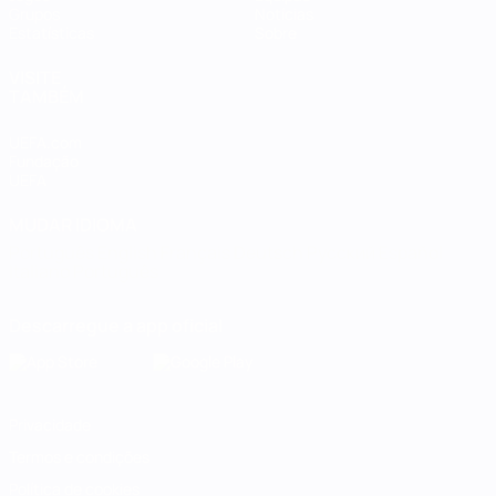
Grupos
Notícias
Estatísticas
Sobre
VISITE
TAMBÉM
UEFA.com
Fundação
UEFA
MUDAR IDIOMA
Português
English
Français
Deutsch
Русский
Español
Italiano
Português
Descarregue a app oficial
Privacidade
Termos e condições
Política de cookies