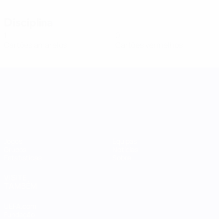
Disciplina
1
0
Cartões amarelos
Cartões vermelhos
Women's Nations League
Jogos
Equipas
Grupos
Notícias
Estatísticas
Sobre
VISITE
TAMBÉM
UEFA.com
Fundação