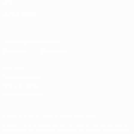
UEFA
MUDAR IDIOMA
Português
English
Français
Deutsch
Русский
Español
Italiano
Português
Descarregue a app oficial
Privacidade
Termos e condições
Política de cookies
Definições de cookies
© 1998-2026 UEFA. Todos os direitos reservados
A palavra UEFA, o logótipo da UEFA e todas as marcas relativas às
competições da UEFA estão protegidas por marcas registadas e/ou