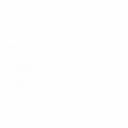
Jogos disputados
Minutos jogados
81,58 méd. por jogo
3
2
Golos
Cartões amarelos
0,43 méd. por jogo
0,29 méd. por jogo
0
Cartões vermelhos
Defesa
Distribuição
Ataque