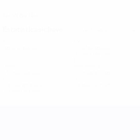
DATA DE NASCIMENTO
26/4/1992 (34)
Estatísticas-chave
Ver todas as estatísticas
6
540
Jogos disputados
Minutos jogados
90 méd. por jogo
1
1
Golos
Assistências
0,17 méd. por jogo
0,17 méd. por jogo
1
0
Cartões amarelos
Cartões vermelhos
0,17 méd. por jogo
Women's Nations League