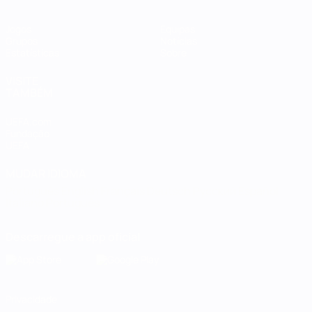
Jogos
Equipas
Grupos
Notícias
Estatísticas
Sobre
VISITE
TAMBÉM
UEFA.com
Fundação
UEFA
MUDAR IDIOMA
Português
English
Français
Deutsch
Русский
Español
Italiano
Português
Descarregue a app oficial
Privacidade